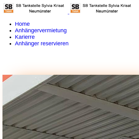
Home
Anhängervermietung
Karierre
Anhänger reservieren