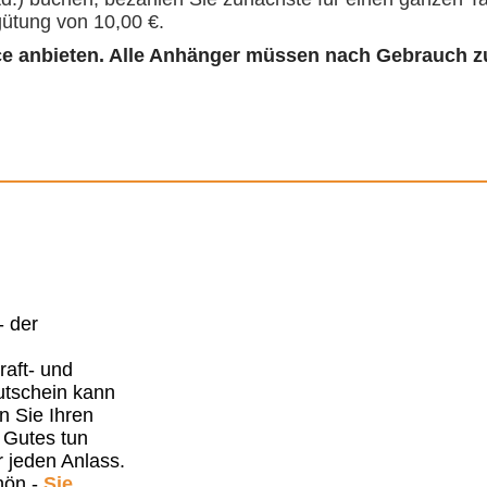
gütung von 10,00 €.
ce anbieten. Alle Anhänger müssen nach Gebrauch zu
- der
raft- und
utschein kann
 Sie Ihren
 Gutes tun
r jeden Anlass.
hön -
Sie