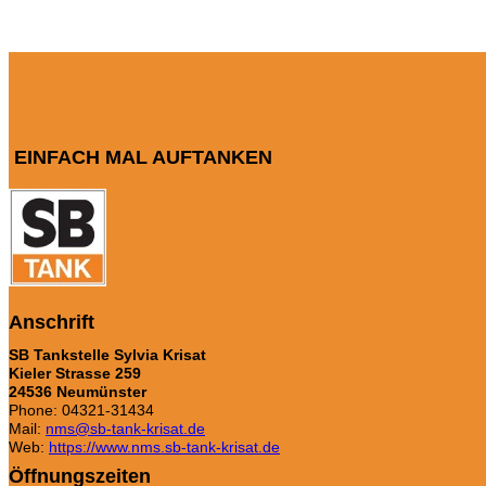
EINFACH MAL AUFTANKEN
Anschrift
SB Tankstelle Sylvia Krisat
Kieler Strasse 259
24536 Neumünster
Phone: 04321-31434
Mail:
nms@sb-tank-krisat.de
Web:
https://www.nms.sb-tank-krisat.de
Öffnungszeiten