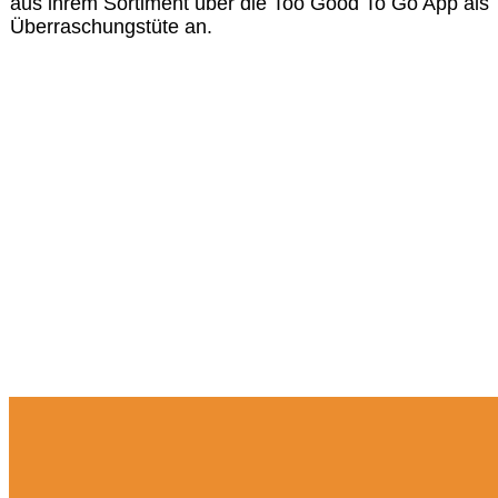
aus ihrem Sortiment über die Too Good To Go App als
Überraschungstüte an.