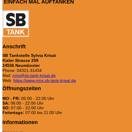
EINFACH MAL AUFTANKEN
Anschrift
SB Tankstelle Sylvia Krisat
Kieler Strasse 259
24536 Neumünster
Phone: 04321-31434
Mail:
nms@sb-tank-krisat.de
Web:
https://www.nms.sb-tank-krisat.de
Öffnungszeiten
MO - FR:
05:00 - 22:00 Uhr
SA:
06:00 - 22:00 Uhr
SO:
07:00 - 22:00 Uhr
Feitertags:
07:00 bis 21:00 Uhr
Informationen